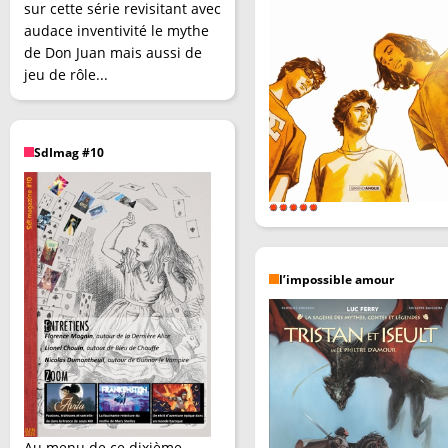
sur cette série revisitant avec
audace inventivité le mythe
de Don Juan mais aussi de
jeu de rôle...
SdImag #10
l’impossible amour
Au menu de ce dixième