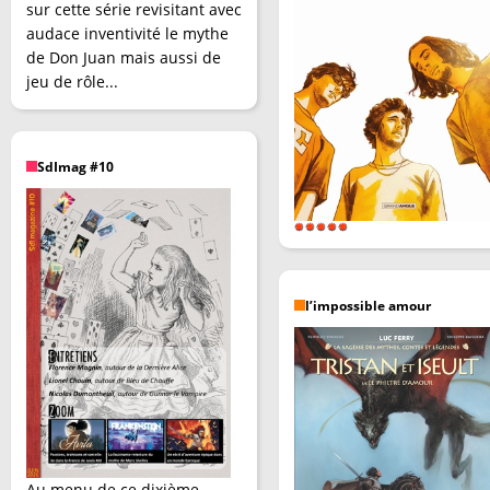
sur cette série revisitant avec
audace inventivité le mythe
de Don Juan mais aussi de
jeu de rôle...
SdImag #10
l’impossible amour
Au menu de ce dixième