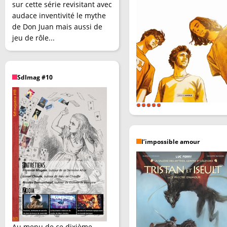
sur cette série revisitant avec
audace inventivité le mythe
de Don Juan mais aussi de
jeu de rôle...
SdImag #10
l’impossible amour
Au menu de ce dixième