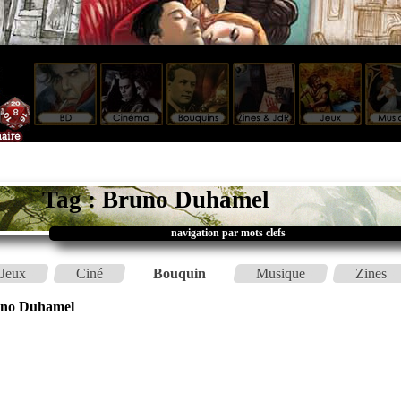
Tag : Bruno Duhamel
navigation par mots clefs
Jeux
Ciné
Bouquin
Musique
Zines
no Duhamel