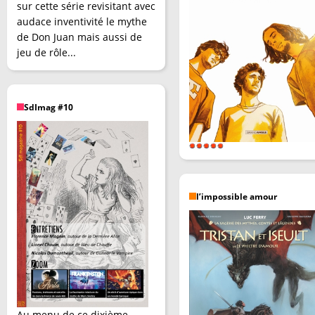
sur cette série revisitant avec
audace inventivité le mythe
de Don Juan mais aussi de
jeu de rôle...
SdImag #10
l’impossible amour
Au menu de ce dixième