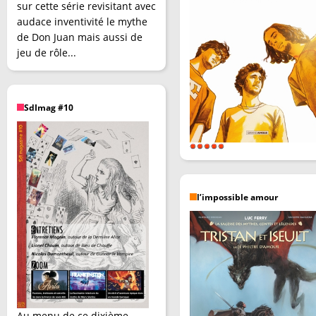
sur cette série revisitant avec
audace inventivité le mythe
de Don Juan mais aussi de
jeu de rôle...
SdImag #10
l’impossible amour
Au menu de ce dixième