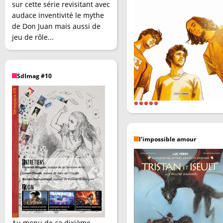
sur cette série revisitant avec
audace inventivité le mythe
de Don Juan mais aussi de
jeu de rôle...
SdImag #10
l’impossible amour
Au menu de ce dixième