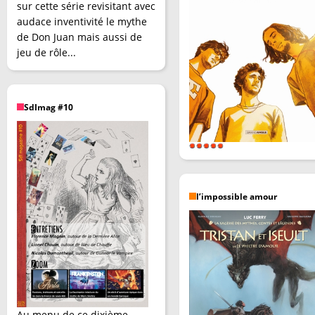
sur cette série revisitant avec
audace inventivité le mythe
de Don Juan mais aussi de
jeu de rôle...
SdImag #10
l’impossible amour
Au menu de ce dixième