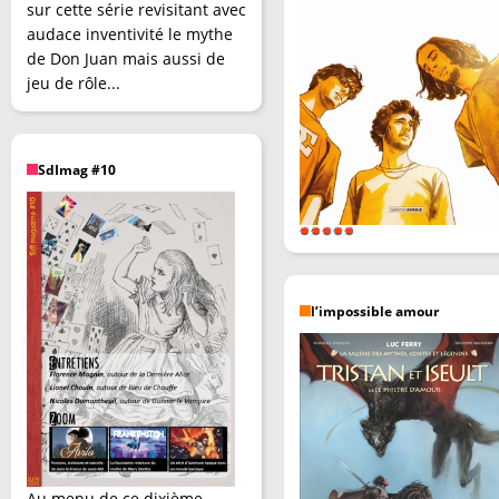
sur cette série revisitant avec
audace inventivité le mythe
de Don Juan mais aussi de
jeu de rôle...
SdImag #10
l’impossible amour
Au menu de ce dixième