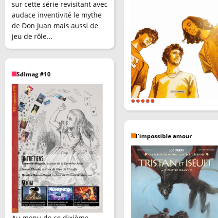
sur cette série revisitant avec
audace inventivité le mythe
de Don Juan mais aussi de
jeu de rôle...
SdImag #10
l’impossible amour
Au menu de ce dixième