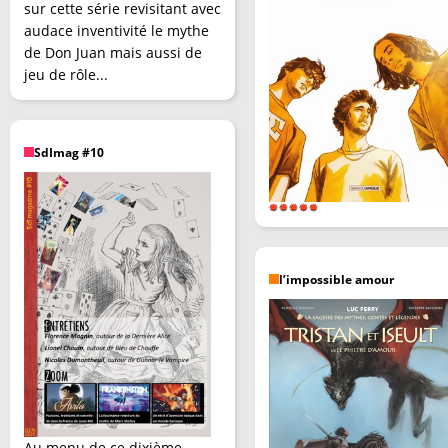
sur cette série revisitant avec
audace inventivité le mythe
de Don Juan mais aussi de
jeu de rôle...
SdImag #10
l’impossible amour
Au menu de ce dixième