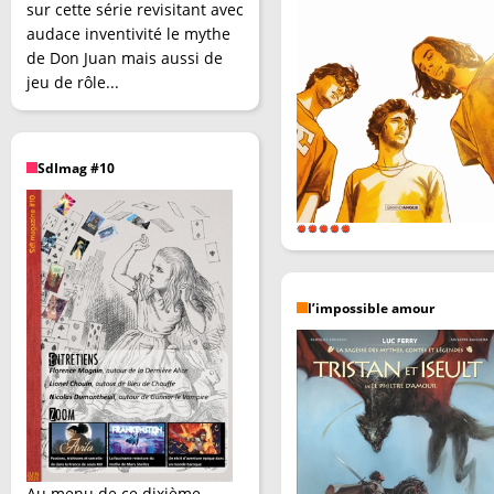
sur cette série revisitant avec
audace inventivité le mythe
de Don Juan mais aussi de
jeu de rôle...
SdImag #10
l’impossible amour
Au menu de ce dixième