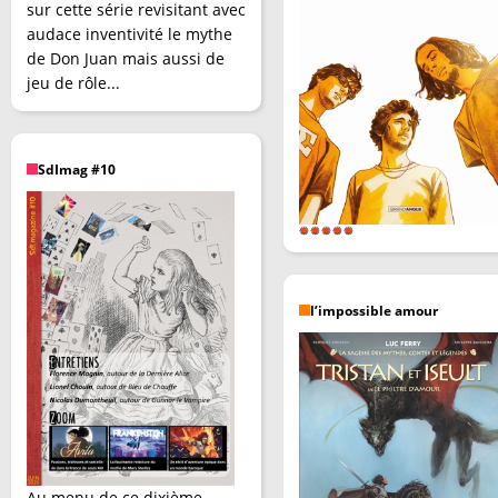
sur cette série revisitant avec
audace inventivité le mythe
de Don Juan mais aussi de
jeu de rôle...
SdImag #10
l’impossible amour
Au menu de ce dixième