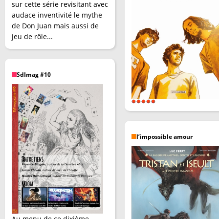
sur cette série revisitant avec
audace inventivité le mythe
de Don Juan mais aussi de
jeu de rôle...
SdImag #10
l’impossible amour
Au menu de ce dixième