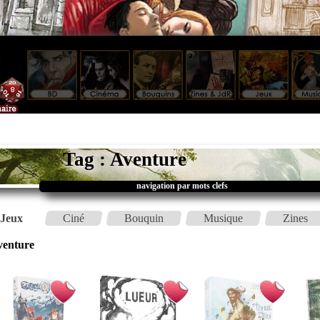
Tag : Aventure
navigation par mots clefs
Jeux
Ciné
Bouquin
Musique
Zines
venture