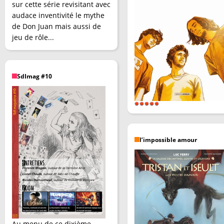
sur cette série revisitant avec
audace inventivité le mythe
de Don Juan mais aussi de
jeu de rôle...
SdImag #10
l’impossible amour
Au menu de ce dixième