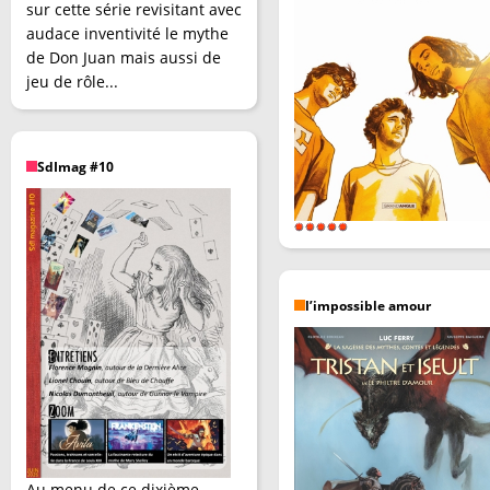
sur cette série revisitant avec
audace inventivité le mythe
de Don Juan mais aussi de
jeu de rôle...
SdImag #10
l’impossible amour
Au menu de ce dixième