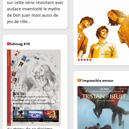
sur cette série revisitant avec
audace inventivité le mythe
de Don Juan mais aussi de
jeu de rôle...
SdImag #10
l’impossible amour
Au menu de ce dixième