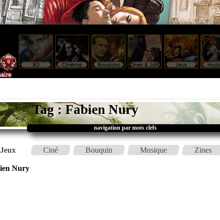
Tag : Fabien Nury
navigation par mots clefs
Jeux
Ciné
Bouquin
Musique
Zines
ien Nury