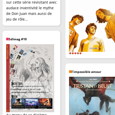
sur cette série revisitant avec
audace inventivité le mythe
de Don Juan mais aussi de
jeu de rôle...
SdImag #10
l’impossible amour
Au menu de ce dixième