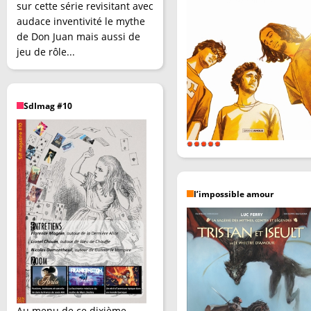
sur cette série revisitant avec
audace inventivité le mythe
de Don Juan mais aussi de
jeu de rôle...
SdImag #10
l’impossible amour
Au menu de ce dixième