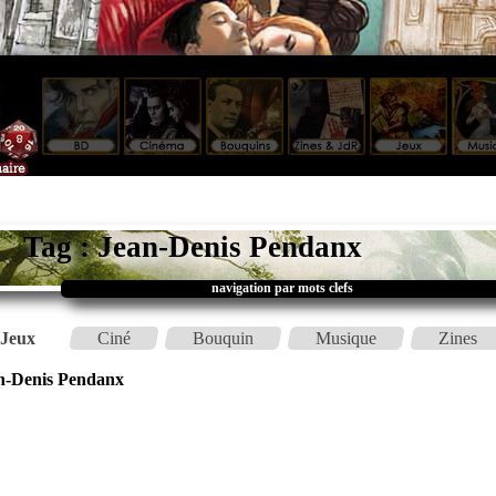
Tag : Jean-Denis Pendanx
navigation par mots clefs
Jeux
Ciné
Bouquin
Musique
Zines
n-Denis Pendanx