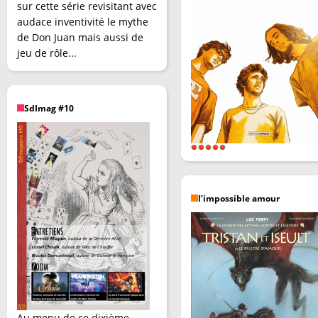
sur cette série revisitant avec
audace inventivité le mythe
de Don Juan mais aussi de
jeu de rôle...
SdImag #10
l’impossible amour
Au menu de ce dixième