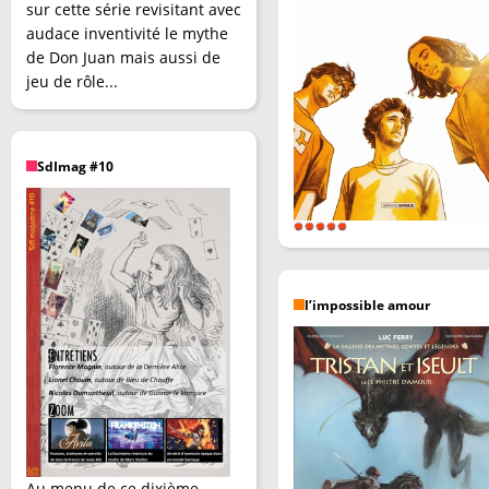
sur cette série revisitant avec
audace inventivité le mythe
de Don Juan mais aussi de
jeu de rôle...
SdImag #10
l’impossible amour
Au menu de ce dixième