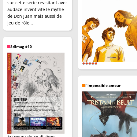
sur cette série revisitant avec
audace inventivité le mythe
de Don Juan mais aussi de
jeu de rôle...
SdImag #10
l’impossible amour
Au menu de ce dixième