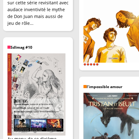
sur cette série revisitant avec
audace inventivité le mythe
de Don Juan mais aussi de
jeu de rôle...
SdImag #10
l’impossible amour
Au menu de ce dixième