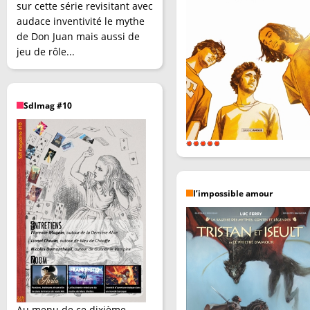
sur cette série revisitant avec
audace inventivité le mythe
de Don Juan mais aussi de
jeu de rôle...
SdImag #10
l’impossible amour
Au menu de ce dixième