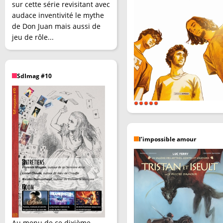
sur cette série revisitant avec
audace inventivité le mythe
de Don Juan mais aussi de
jeu de rôle...
SdImag #10
l’impossible amour
Au menu de ce dixième