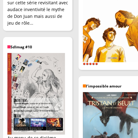
sur cette série revisitant avec
audace inventivité le mythe
de Don Juan mais aussi de
jeu de rôle...
SdImag #10
l’impossible amour
Au menu de ce dixième