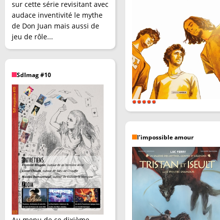
sur cette série revisitant avec
audace inventivité le mythe
de Don Juan mais aussi de
jeu de rôle...
SdImag #10
l’impossible amour
Au menu de ce dixième