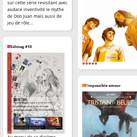
sur cette série revisitant avec
audace inventivité le mythe
de Don Juan mais aussi de
jeu de rôle...
SdImag #10
l’impossible amour
Au menu de ce dixième