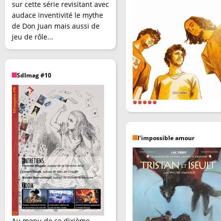
sur cette série revisitant avec
audace inventivité le mythe
de Don Juan mais aussi de
jeu de rôle...
SdImag #10
l’impossible amour
Au menu de ce dixième