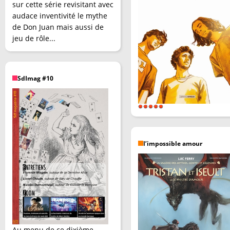
sur cette série revisitant avec
audace inventivité le mythe
de Don Juan mais aussi de
jeu de rôle...
SdImag #10
l’impossible amour
Au menu de ce dixième