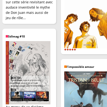
sur cette série revisitant avec
audace inventivité le mythe
de Don Juan mais aussi de
jeu de rôle...
SdImag #10
l’impossible amour
Au menu de ce dixième