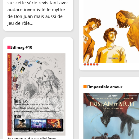
sur cette série revisitant avec
audace inventivité le mythe
de Don Juan mais aussi de
jeu de rôle...
SdImag #10
l’impossible amour
Au menu de ce dixième