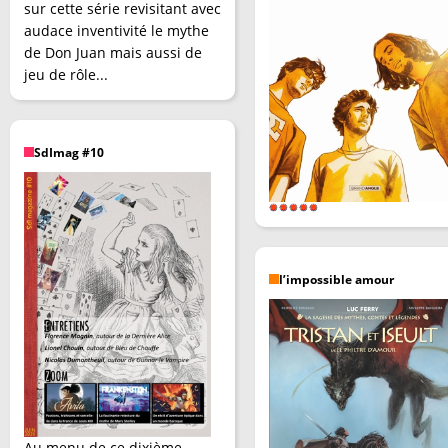
sur cette série revisitant avec
audace inventivité le mythe
de Don Juan mais aussi de
jeu de rôle...
SdImag #10
l’impossible amour
Au menu de ce dixième