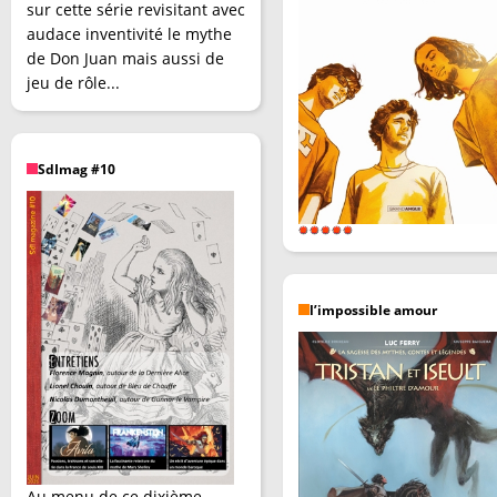
sur cette série revisitant avec
audace inventivité le mythe
de Don Juan mais aussi de
jeu de rôle...
SdImag #10
l’impossible amour
Au menu de ce dixième