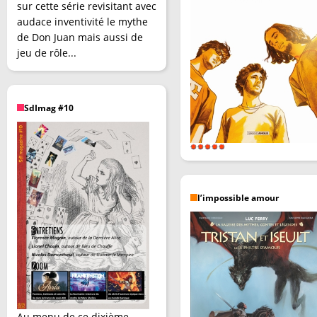
sur cette série revisitant avec
audace inventivité le mythe
de Don Juan mais aussi de
jeu de rôle...
SdImag #10
l’impossible amour
Au menu de ce dixième