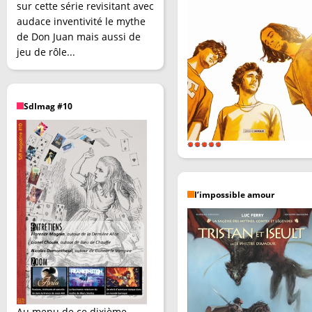
sur cette série revisitant avec
audace inventivité le mythe
de Don Juan mais aussi de
jeu de rôle...
SdImag #10
l’impossible amour
Au menu de ce dixième