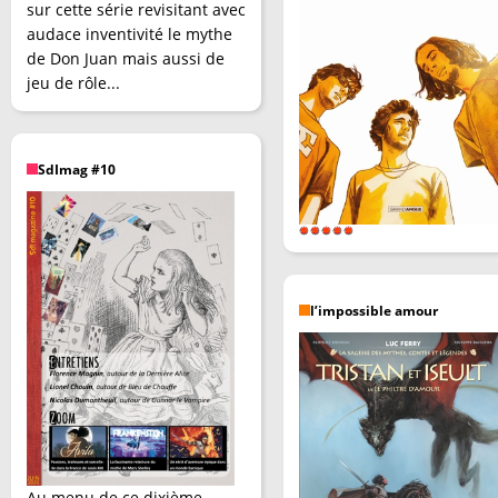
sur cette série revisitant avec
audace inventivité le mythe
de Don Juan mais aussi de
jeu de rôle...
SdImag #10
l’impossible amour
Au menu de ce dixième