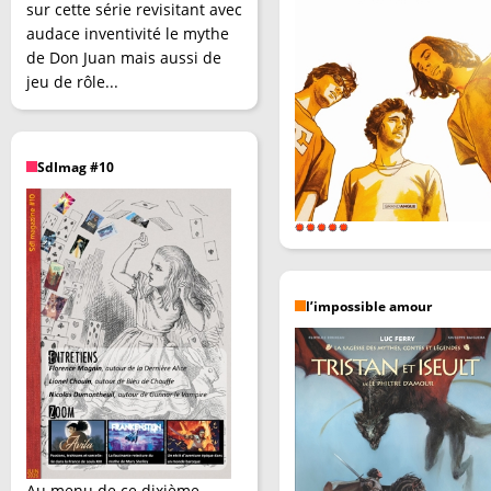
sur cette série revisitant avec
audace inventivité le mythe
de Don Juan mais aussi de
jeu de rôle...
SdImag #10
l’impossible amour
Au menu de ce dixième