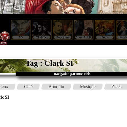
Tag : Clark SI
navigation par mots clefs
Jeux
Ciné
Bouquin
Musique
Zines
rk SI