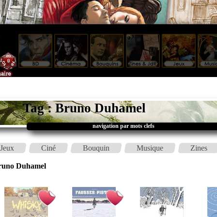
Tag : Bruno Duhamel
navigation par mots clefs
Jeux
Ciné
Bouquin
Musique
Zines
runo Duhamel