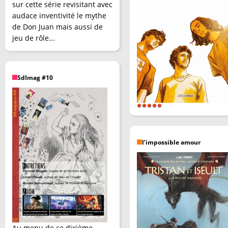
sur cette série revisitant avec
audace inventivité le mythe
de Don Juan mais aussi de
jeu de rôle...
SdImag #10
l’impossible amour
Au menu de ce dixième