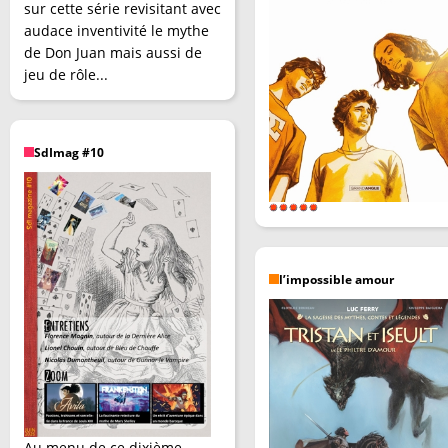
sur cette série revisitant avec
audace inventivité le mythe
de Don Juan mais aussi de
jeu de rôle...
SdImag #10
l’impossible amour
Au menu de ce dixième