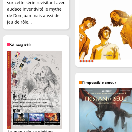
sur cette série revisitant avec
audace inventivité le mythe
de Don Juan mais aussi de
jeu de rôle...
SdImag #10
l’impossible amour
Au menu de ce dixième