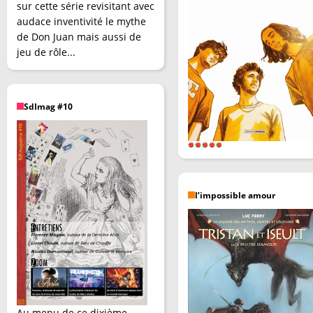
sur cette série revisitant avec
audace inventivité le mythe
de Don Juan mais aussi de
jeu de rôle...
SdImag #10
l’impossible amour
Au menu de ce dixième