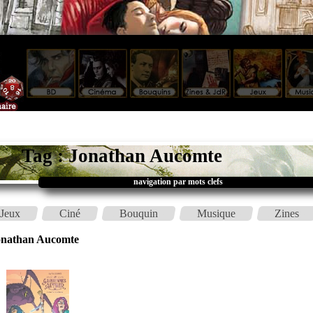
Tag : Jonathan Aucomte
navigation par mots clefs
Jeux
Ciné
Bouquin
Musique
Zines
onathan Aucomte