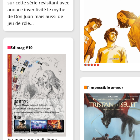
sur cette série revisitant avec
audace inventivité le mythe
de Don Juan mais aussi de
jeu de rôle...
SdImag #10
l’impossible amour
Au menu de ce dixième