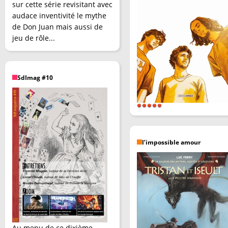
sur cette série revisitant avec
audace inventivité le mythe
de Don Juan mais aussi de
jeu de rôle...
SdImag #10
l’impossible amour
Au menu de ce dixième